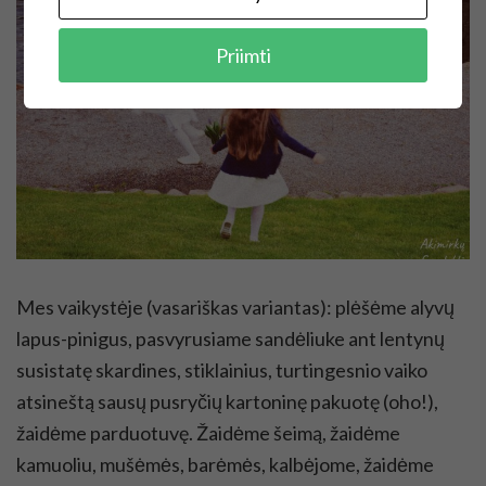
Priimti
Mes vaikystėje (vasariškas variantas): plėšėme alyvų
lapus-pinigus, pasvyrusiame sandėliuke ant lentynų
susistatę skardines, stiklainius, turtingesnio vaiko
atsineštą sausų pusryčių kartoninę pakuotę (oho!),
žaidėme parduotuvę. Žaidėme šeimą, žaidėme
kamuoliu, mušėmės, barėmės, kalbėjome, žaidėme