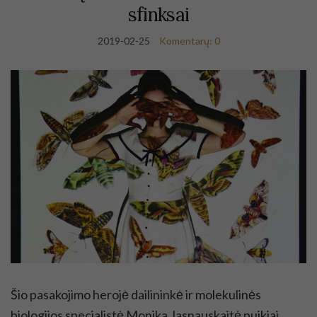
sfinksai
2019-02-25
Komentarų: 0
Šio pasakojimo herojė dailininkė ir molekulinės
biologijos specialistė Monika Jasnauskaitė puikiai