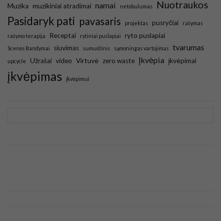
Nuotraukos
namai
Muzika
muzikiniai atradimai
netobulumas
Pasidaryk pati
pavasaris
pusryčiai
projektas
rašymas
Receptai
ryto puslapiai
rašymo terapija
rytiniai puslapiai
tvarumas
siuvimas
Scenos Bandymai
sumuštinis
sąmoningas vartojimas
Įkvėpia
Užrašai
video
Virtuvė
zero waste
įkvėpimai
upcycle
įkvėpimas
įkvėpimui