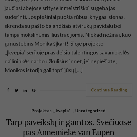
jaučiasi abejose srityse ir meistriškai sugeba jas
suderinti. Jos piešiniai puošia rūbus, knygas, sienas,
skrenda su pašto balandžiais atvirukų pavidalu bei
tampa mokslinėmis iliustracijomis. Niekad nežinai, kuo
gi nustebins Monika šįkart! Šioje projekto
,,įkvepia” serijoje praskleisiu talentingos savamokslės
dailininkės darbo užkulisius ir net, jei nepiešiate,
Monikos istorija gali tapti jūsų […]
Continue Reading
Projektas ,,įkvepia"
,
Uncategorized
Tarp paveikslų ir gamtos. Svečiuose
pas Annemieke van Eupen