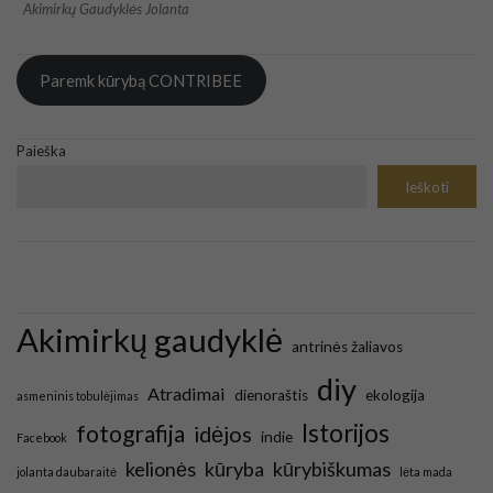
Akimirkų Gaudyklės Jolanta
Paremk kūrybą CONTRIBEE
Paieška
Ieškoti
Akimirkų gaudyklė
antrinės žaliavos
diy
Atradimai
dienoraštis
ekologija
asmeninis tobulėjimas
Istorijos
fotografija
idėjos
indie
Facebook
kelionės
kūryba
kūrybiškumas
jolanta daubaraitė
lėta mada