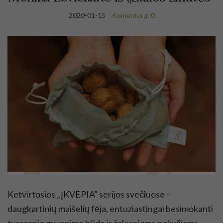
2020-01-15
Komentarų: 0
Ketvirtosios ,,ĮKVEPIA” serijos svečiuose –
daugkartinių maišelių fėja, entuziastingai besimokanti
tvaresnio gyvenimo būdo ir žalesniems pokyčiams