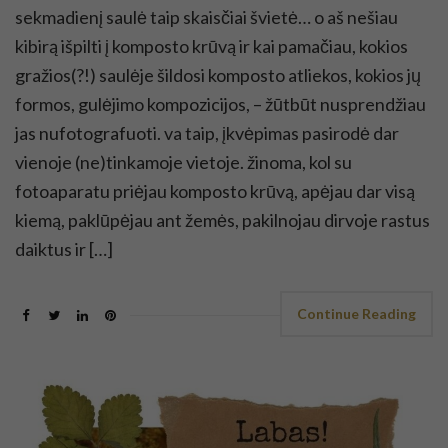
sekmadienį saulė taip skaisčiai švietė… o aš nešiau
kibirą išpilti į komposto krūvą ir kai pamačiau, kokios
gražios(?!) saulėje šildosi komposto atliekos, kokios jų
formos, gulėjimo kompozicijos, – žūtbūt nusprendžiau
jas nufotografuoti. va taip, įkvėpimas pasirodė dar
vienoje (ne)tinkamoje vietoje. žinoma, kol su
fotoaparatu priėjau komposto krūvą, apėjau dar visą
kiemą, paklūpėjau ant žemės, pakilnojau dirvoje rastus
daiktus ir […]
Continue Reading