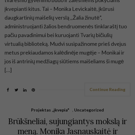
įkvepianti kitus. Tai – Monika Levickaitė, įkūrusi
daugkartinių maišelių verslą ,,Žalia žinutė”,
administruojanti žalios bendruomenės tinklaraštį tuo
pačiu pavadinimui bei kuruojanti Tvarių bičiulių
virtualią biblioteką. Mudvi susipažinome prieš dvejus
metus prekiaudamos kalėdinėje mugėje – Monikai ir
jos iš antrinių medžiagų siūtiems maišeliams ši mugė
[…]
Continue Reading
Projektas ,,įkvepia"
,
Uncategorized
Brūkšneliai, sujungiantys mokslą ir
meną. Monika Jasnauskaitė ir