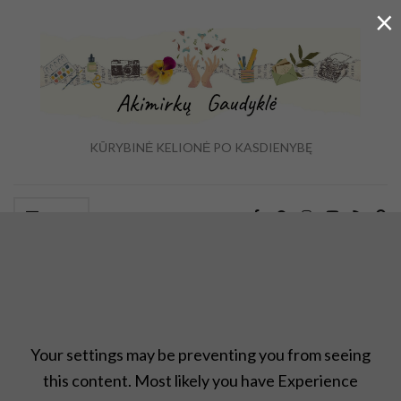
×
KŪRYBINĖ KELIONĖ PO KASDIENYBĘ
Ex
Menu
se
fo
,,Upcycle" rankdarbių idėjos
,
Antrinis panaudojimas
,
Atradimai
,
Projektas ,,įkvepia"
,
rankdarbiai
,
Uncategorized
Your settings may be preventing you from seeing
this content. Most likely you have Experience