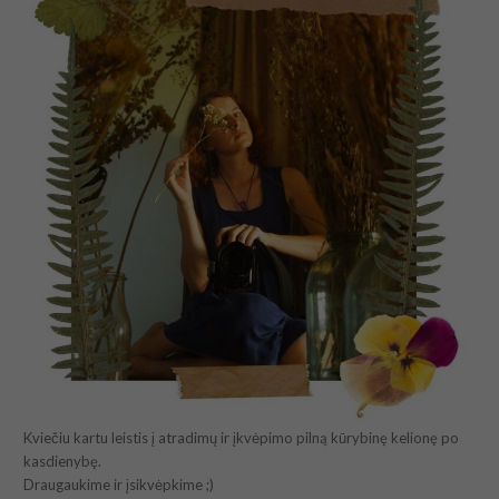
Kviečiu kartu leistis į atradimų ir įkvėpimo pilną kūrybinę kelionę po
kasdienybę.
Draugaukime ir įsikvėpkime ;)