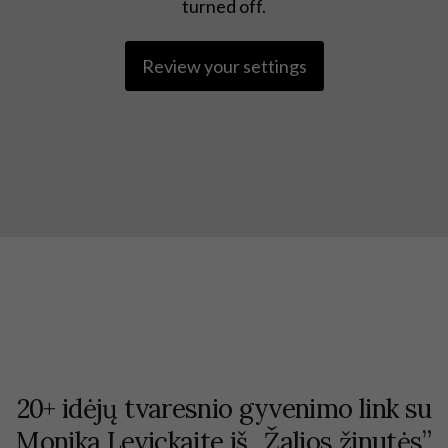
turned off.
Review your settings
20+ idėjų tvaresnio gyvenimo link su
Monika Levickaite iš ,,Žalios žinutės”