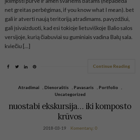
įklimpsti purve ir amen švariems batams (nepadeda
net greitas perbėgimas, if you know what I mean). bet
gali ir atverti naują teritoriją atradimams. pavyzdžiui,
gali įsivaizduoti, kad esi tokioje lietuviškoje Balio salos
versijoje, kurią čiabuviai su guminiais vadina Balų sala.
kviečiu […]
Continue Reading
Atradimai
,
Dienoraštis
,
Pavasaris
,
Portfolio
,
Uncategorized
nuostabi ekskursija… iki komposto
krūvos
2018-03-19
Komentarų: 0