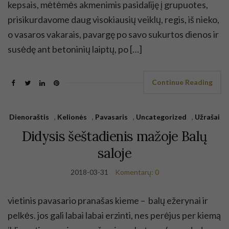
kepsais, mėtėmės akmenimis pasidaliję į grupuotes,
prisikurdavome daug visokiausių veiklų, regis, iš nieko,
o vasaros vakarais, pavargę po savo sukurtos dienos ir
susėdę ant betoninių laiptų, po […]
Continue Reading
Dienoraštis
,
Kelionės
,
Pavasaris
,
Uncategorized
,
Užrašai
Didysis šeštadienis mažoje Balų
saloje
2018-03-31
Komentarų: 0
vietinis pavasario pranašas kieme – balų ežerynai ir
pelkės. jos gali labai labai erzinti, nes perėjus per kiemą