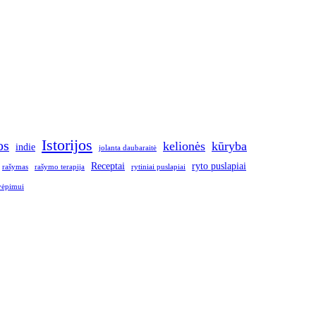
Istorijos
os
kelionės
kūryba
indie
jolanta daubaraitė
Receptai
ryto puslapiai
rašymas
rašymo terapija
rytiniai puslapiai
vėpimui