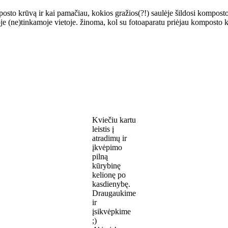
omposto krūvą ir kai pamačiau, kokios gražios(?!) saulėje šildosi kompost
oje (ne)tinkamoje vietoje. žinoma, kol su fotoaparatu priėjau komposto 
Kviečiu kartu
leistis į
atradimų ir
įkvėpimo
pilną
kūrybinę
kelionę po
kasdienybę.
Draugaukime
ir
įsikvėpkime
;)