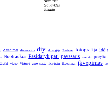
Akimirkų
Gaudyklės
Jolanta
diy
fotografija
idėj
Atradimai
dienoraštis
ekologija
s
Facebook
Pasidaryk pati
pavasaris
Nuotraukos
pusryčiai
as
projektas
įkvėpimas
Įkvėpia
žrašai
video
Virtuvė
zero waste
įkvėpimai
įk