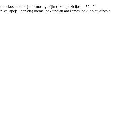
o atliekos, kokios jų formos, gulėjimo kompozicijos, – žūtbūt
krūvą, apėjau dar visą kiemą, paklūpėjau ant žemės, pakilnojau dirvoje