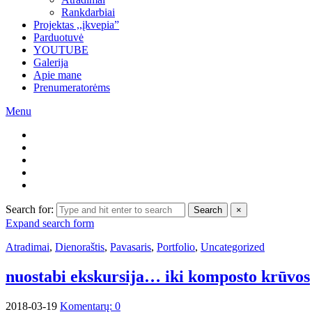
Rankdarbiai
Projektas ,,įkvepia”
Parduotuvė
YOUTUBE
Galerija
Necessary
Apie mane
These
Prenumeratorėms
cookies are
Menu
not
optional.
They are
needed for
the website
to
function.
Search for:
Search
×
Expand search form
Statistics
Atradimai
In order for
,
Dienoraštis
,
Pavasaris
,
Portfolio
,
Uncategorized
us to
improve the
nuostabi ekskursija… iki komposto krūvos
website's
functionality
2018-03-19
Komentarų: 0
and