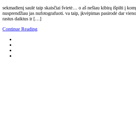
structure,
sekmadienį saulė taip skaisčiai švietė… o aš nešiau kibirą išpilti į k
based on
nusprendžiau jas nufotografuoti. va taip, įkvėpimas pasirodė dar vien
how the
rastus daiktus ir […]
website is
used.
Continue Reading
Experience
In order for
our website
to perform
as well as
possible
during your
visit. If you
refuse these
cookies,
some
functionality
will
disappear
from the
website.