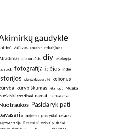
Akimirkų gaudyklė
antrinės žaliavos
asmeninis tobulėjimas
diy
Atradimai
dienoraštis
ekologija
fotografija
idėjos
indie
Facebook
Istorijos
kelionės
jolanta daubaraitė
kūryba
kūrybiškumas
Muzika
lėta mada
namai
muzikiniai atradimai
netobulumas
Pasidaryk pati
Nuotraukos
pavasaris
pusryčiai
projektas
rašymas
Receptai
rašymo terapija
rytiniai puslapiai