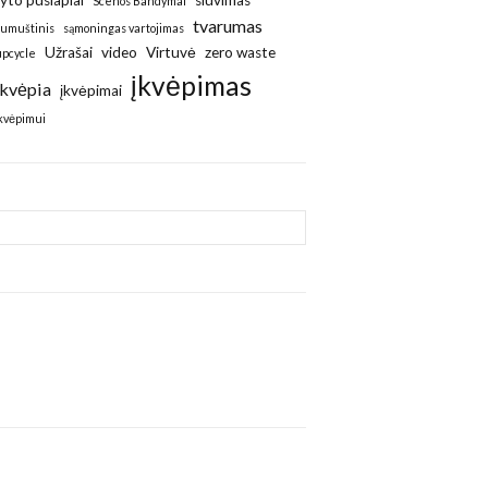
ryto puslapiai
siuvimas
Scenos Bandymai
tvarumas
sumuštinis
sąmoningas vartojimas
Užrašai
video
Virtuvė
zero waste
upcycle
įkvėpimas
Įkvėpia
įkvėpimai
įkvėpimui