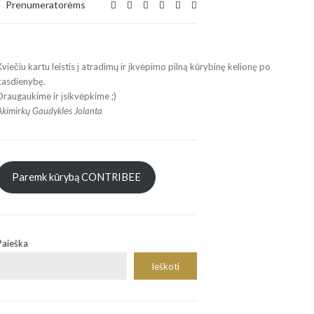
Expand
Prenumeratorėms
search
form
Kviečiu kartu leistis į atradimų ir įkvėpimo pilną kūrybinę kelionę po
kasdienybę.
Draugaukime ir įsikvėpkime ;)
Akimirkų Gaudyklės Jolanta
Paremk kūrybą CONTRIBEE
Paieška
Ieškoti