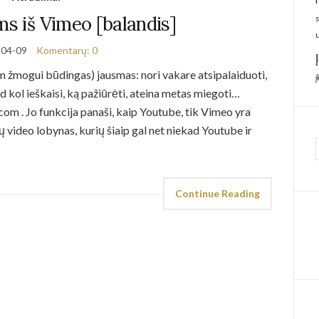
ms iš Vimeo [balandis]
-04-09
Komentarų: 0
am žmogui būdingas) jausmas: nori vakare atsipalaiduoti,
ad kol ieškaisi, ką pažiūrėti, ateina metas miegoti…
om . Jo funkcija panaši, kaip Youtube, tik Vimeo yra
 video lobynas, kurių šiaip gal net niekad Youtube ir
Continue Reading