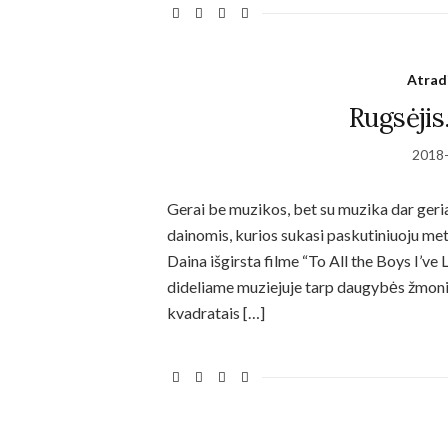
Statistics
Atrad
In order for
us to
Rugsėjis
improve the
website's
2018
functionality
and
structure,
Gerai be muzikos, bet su muzika dar geri
based on
dainomis, kurios sukasi paskutiniuoju met
how the
website is
Daina išgirsta filme “To All the Boys I’ve
used.
dideliame muziejuje tarp daugybės žmonių:
kvadratais […]
Experience
In order for
our website
to perform
as well as
possible