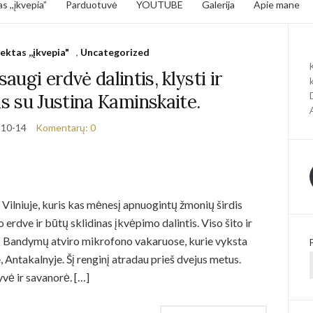
s ,,įkvepia”
Parduotuvė
YOUTUBE
Galerija
Apie mane
ektas ,,įkvepia"
,
Uncategorized
ugi erdvė dalintis, klysti ir
s su Justina Kaminskaite.
-10-14
Komentarų: 0
 Vilniuje, kuris kas mėnesį apnuogintų žmonių širdis
 erdve ir būtų sklidinas įkvėpimo dalintis. Viso šito ir
os Bandymų atviro mikrofono vakaruose, kurie vyksta
 Antakalnyje. Šį renginį atradau prieš dvejus metus.
yvė ir savanorė. […]