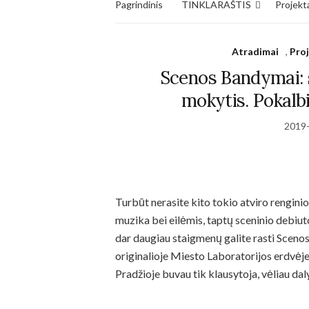
Pagrindinis
TINKLARAŠTIS
Projekta
Atradimai
,
Proj
Scenos Bandymai: sa
mokytis. Pokalbi
2019
Necessary
Turbūt nerasite kito tokio atviro renginio
These
cookies
muzika bei eilėmis, taptų sceninio debiuto
are not
dar daugiau staigmenų galite rasti Scen
optional.
They are
originalioje Miesto Laboratorijos erdvėje,
needed for
Pradžioje buvau tik klausytoja, vėliau dal
the
website to
function.