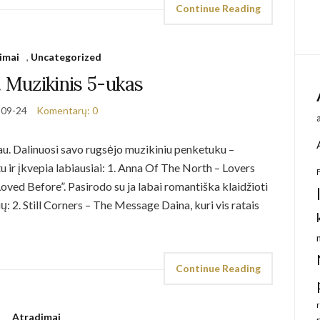
Continue Reading
imai
,
Uncategorized
. Muzikinis 5-ukas
-09-24
Komentarų: 0
au. Dalinuosi savo rugsėjo muzikiniu penketuku –
u ir įkvepia labiausiai: 1. Anna Of The North – Lovers
 Loved Before”. Pasirodo su ja labai romantiška klaidžioti
 2. Still Corners – The Message Daina, kuri vis ratais
Continue Reading
Atradimai