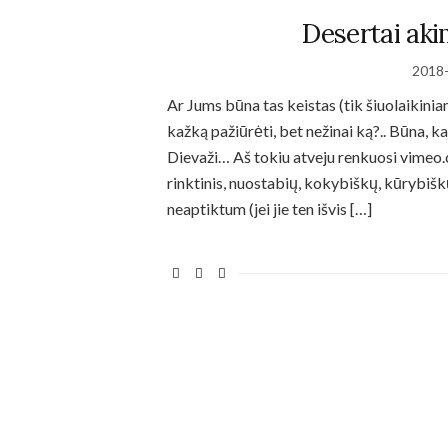
during your
Desertai aki
visit. If you
refuse
these
2018
cookies,
some
Ar Jums būna tas keistas (tik šiuolaikini
functionality
kažką pažiūrėti, bet nežinai ką?.. Būna, k
will
Dievaži… Aš tokiu atveju renkuosi vimeo.c
disappear
from the
rinktinis, nuostabių, kokybiškų, kūrybiškų
website.
neaptiktum (jei jie ten išvis […]
Marketing
By sharing
your
interests
and behavior
as you visit
our site, you
increase the
chance of
seeing