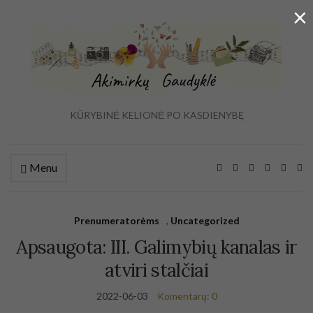
×
KŪRYBINĖ KELIONĖ PO KASDIENYBĘ
Menu
Ex
se
fo
Prenumeratorėms
,
Uncategorized
Apsaugota: III. Galimybių kanalas ir
atviri stalčiai
2022-06-03
Komentarų: 0