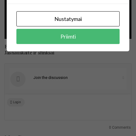
Nustatymai
Priimti
Brūkšneliai, sujungiantys mokslą ir meną. Monika
Jasnauskaitė ir sfinksai
Join the discussion
Login
0 Comments