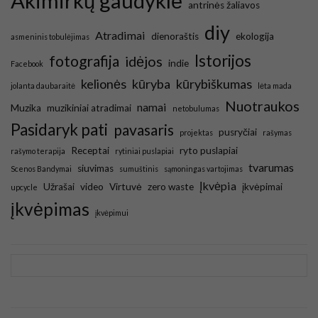
Akimirkų gaudyklė
antrinės žaliavos
diy
Atradimai
dienoraštis
ekologija
asmeninis tobulėjimas
Istorijos
fotografija
idėjos
indie
Facebook
kelionės
kūryba
kūrybiškumas
jolanta daubaraitė
lėta mada
Nuotraukos
namai
Muzika
muzikiniai atradimai
netobulumas
Pasidaryk pati
pavasaris
pusryčiai
projektas
rašymas
Receptai
ryto puslapiai
rašymo terapija
rytiniai puslapiai
tvarumas
siuvimas
Scenos Bandymai
sumuštinis
sąmoningas vartojimas
Įkvėpia
Užrašai
video
Virtuvė
zero waste
įkvėpimai
upcycle
įkvėpimas
įkvėpimui