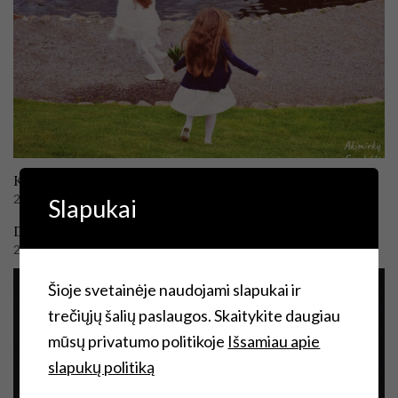
Kodėl aš sviedžiau savo telefoną…
2018-03-31
Slapukai
Didysis šeštadienis mažoje Balų saloje
2019-02-25
Šioje svetainėje naudojami slapukai ir
trečiųjų šalių paslaugos. Skaitykite daugiau
mūsų privatumo politikoje
Išsamiau apie
slapukų politiką