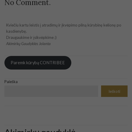
No Comment.
Kviečiu kartu leistis į atradimų ir įkvėpimo pilną kūrybinę kelionę po
kasdienybę.
Draugaukime ir įsikvėpkime ;)
Akimirkų Gaudyklės Jolanta
Paremk kūrybą CONTRIBEE
Paieška
Ieškoti