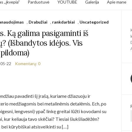
s ,,įkvepia”
Parduotuvė
YOUTUBE
Galerija
Apie mane
panaudojimas
,
Drabužiai
,
rankdarbiai
,
Uncategorized
. Ką galima pasigaminti iš
ų? (Išbandytos idėjos. Vis
pildoma)
-05-22
Komentarų: 0
ndžiau pavadinti šį įrašą, kuriame džiazuoju ir
terio medžiagomis bei metalinėmis detalėmis. Ech, po
igesni, lengvesni) ypač linkę greitai lūžti kovodami su
mi, kur keliauja tavo skėčiai? Tiesiai šiukšliadėžėn?
 bei kūrybiškai atsisveikinti su […]