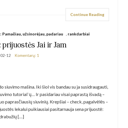
Continue Reading
i: Pamačiau, užsinorėjau, padariau
,
rankdarbiai
 prijuostės Jai ir Jam
-02-12
Komentarų: 1
 siuvimo mašina. Iki šiol vis bandau su ja susidraugauti,
uvimo tutorial`ų… Ir pasidariau visai paprastą išvadą –
nuo paprasčiausių siuvinių. Krepšiai – check, pagalvėlės –
juostės lekalui puikiausiai pasitarnauja sena prijuostė:
 drabužių […]