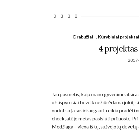
personalized
content and
offers.
Drabužiai
,
Kūrybiniai projekta
4 projektas:
2017
Jau pusmetis, kaip mano gyvenime atsirado
užsispyrusiai beveik nežiūrėdama jokių si
norint su ja susidraugauti, reikia pradėti 
check, atėjo metas pasisiūti prijuostę. Pri
Medžiaga – viena iš tų, sužvejotų dėvėtų