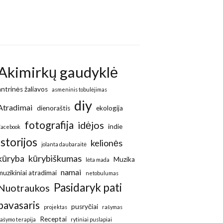
Akimirkų gaudyklė
antrinės žaliavos
asmeninis tobulėjimas
diy
Atradimai
dienoraštis
ekologija
fotografija
idėjos
indie
Facebook
Istorijos
kelionės
jolanta daubaraitė
kūryba
kūrybiškumas
Muzika
lėta mada
namai
muzikiniai atradimai
netobulumas
Pasidaryk pati
Nuotraukos
pavasaris
pusryčiai
projektas
rašymas
Receptai
rašymo terapija
rytiniai puslapiai