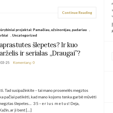
Continue Reading
ūrybiniai projektai: Pamačiau, užsinorėjau, padariau
,
rbiai
,
Uncategorized
aprastutes šlepetes? Ir kuo
arželis ir serialas ,,Draugai”?
-03-25
Komentarų: 0
ykti. Tad susipažinkite – tai mano prosenelės megztos
oka pačiai patikėti, kad mano kojoms tenka garbė mūvėti
egztas šlepetes… 3 5 – e r i u s m e t u s! Deja,
žin, ar ji bent […]