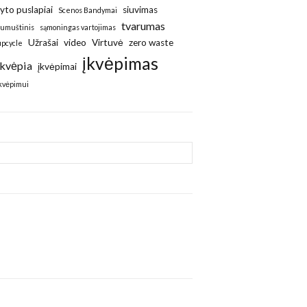
ryto puslapiai
siuvimas
Scenos Bandymai
tvarumas
sumuštinis
sąmoningas vartojimas
Užrašai
video
Virtuvė
zero waste
upcycle
įkvėpimas
Įkvėpia
įkvėpimai
įkvėpimui