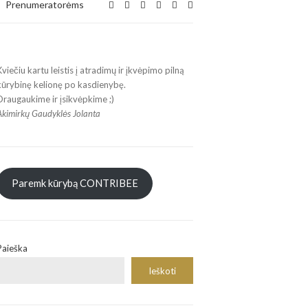
Expand
Prenumeratorėms
search
form
Kviečiu kartu leistis į atradimų ir įkvėpimo pilną
kūrybinę kelionę po kasdienybę.
Draugaukime ir įsikvėpkime ;)
Akimirkų Gaudyklės Jolanta
Paremk kūrybą CONTRIBEE
Paieška
Ieškoti