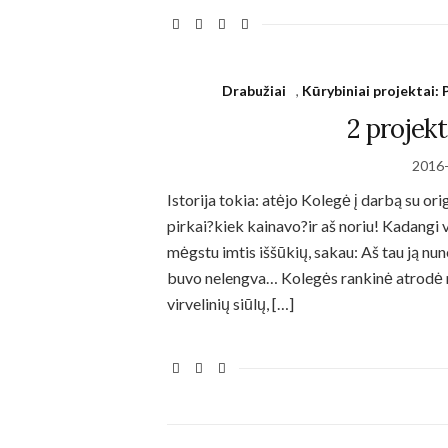
Drabužiai
,
Kūrybiniai projektai:
2 projekt
2016
Istorija tokia: atėjo Kolegė į darbą su or
pirkai?kiek kainavo?ir aš noriu! Kadangi 
mėgstu imtis iššūkių, sakau: Aš tau ją nu
buvo nelengva… Kolegės rankinė atrodė ma
virvelinių siūlų, […]