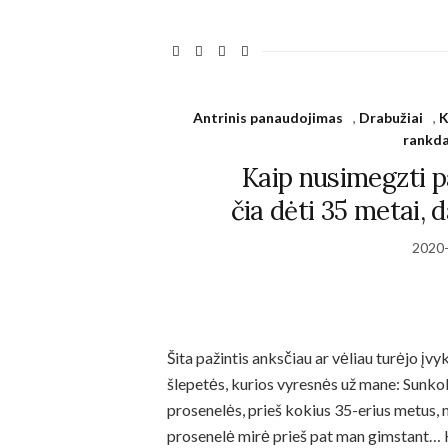
during your
visit. If you
refuse
these
cookies,
some
Antrinis panaudojimas
,
Drabužiai
,
K
functionality
rankda
will
disappear
Kaip nusimegzti p
from the
website.
čia dėti 35 metai, d
2020
Marketing
By sharing
your
interests
and behavior
Šita pažintis anksčiau ar vėliau turėjo įv
as you visit
our site, you
šlepetės, kurios vyresnės už mane: Sunk
increase the
prosenelės, prieš kokius 35-erius metus, m
chance of
prosenelė mirė prieš pat man gimstant… Ka
seeing