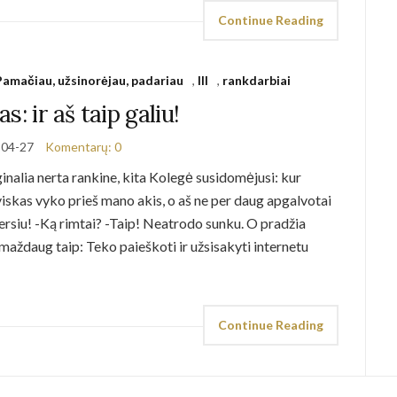
Continue Reading
 Pamačiau, užsinorėjau, padariau
,
lll
,
rankdarbiai
as: ir aš taip galiu!
-04-27
Komentarų: 0
iginalia nerta rankine, kita Kolegė susidomėjusi: kur
viskas vyko prieš mano akis, o aš ne per daug apgalvotai
nersiu! -Ką rimtai? -Taip! Neatrodo sunku. O pradžia
ždaug taip: Teko paieškoti ir užsisakyti internetu
Continue Reading