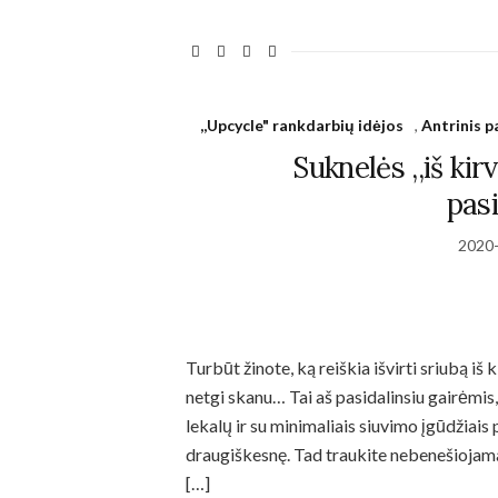
Statistics
In order for
us to
,,Upcycle" rankdarbių idėjos
,
Antrinis 
improve the
website's
Suknelės ,,iš kir
functionality
pasi
and
structure,
based on
2020
how the
website is
used.
Turbūt žinote, ką reiškia išvirti sriubą iš k
Experience
netgi skanu… Tai aš pasidalinsiu gairėmis,
In order for
our website
lekalų ir su minimaliais siuvimo įgūdžiais 
to perform
draugiškesnę. Tad traukite nebenešiojamas
as well as
[…]
possible