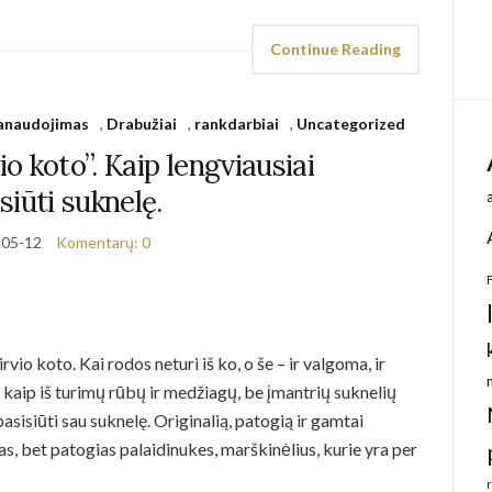
Continue Reading
panaudojimas
,
Drabužiai
,
rankdarbiai
,
Uncategorized
vio koto”. Kaip lengviausiai
siūti suknelę.
-05-12
Komentarų: 0
irvio koto. Kai rodos neturi iš ko, o še – ir valgoma, ir
 kaip iš turimų rūbų ir medžiagų, be įmantrių suknelių
pasisiūti sau suknelę. Originalią, patogią ir gamtai
, bet patogias palaidinukes, marškinėlius, kurie yra per