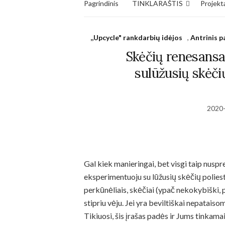
Pagrindinis
TINKLARAŠTIS
Projekta
,,Upcycle" rankdarbių idėjos
,
Antrinis 
Skėčių renesansas
sulūžusių skėči
2020
Necessary
These
cookies
Gal kiek manieringai, bet visgi taip nuspre
are not
optional.
eksperimentuoju su lūžusių skėčių polies
They are
perkūnėliais, skėčiai (ypač nekokybiški, p
needed for
stipriu vėju. Jei yra beviltiškai nepataiso
the
website to
Tikiuosi, šis įrašas padės ir Jums tinkamai
function.