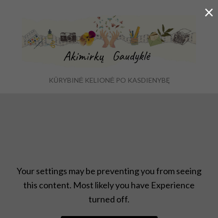
×
KŪRYBINĖ KELIONĖ PO KASDIENYBĘ
Menu
Ex
se
fo
Prenumeratorėms
,
Uncategorized
Your settings may be preventing you from seeing
this content. Most likely you have Experience
turned off.