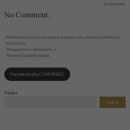
0 Comments
No Comment.
Kviečiu kartu leistis į atradimų ir įkvėpimo pilną kūrybinę kelionę po
kasdienybę.
Draugaukime ir įsikvėpkime ;)
Akimirkų Gaudyklės Jolanta
Paremk kūrybą CONTRIBEE
Paieška
Ieškoti