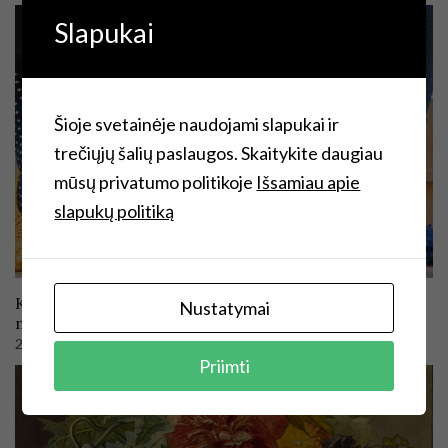
Slapukai
Šioje svetainėje naudojami slapukai ir
trečiųjų šalių paslaugos. Skaitykite daugiau
mūsų privatumo politikoje
Išsamiau apie
slapukų politiką
Kaip nusimegzti paprastutes šlepetes? Ir kuo čia dėti 35
Nustatymai
metai, darželis ir serialas ,,Draugai”?
2024-05-07
Priimti