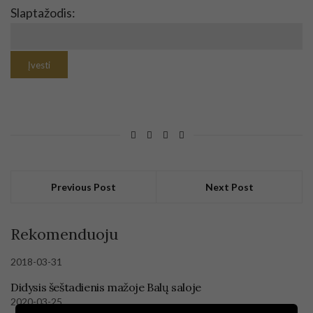
Slaptažodis:
Previous Post
Next Post
Rekomenduoju
2018-03-31
Didysis šeštadienis mažoje Balų saloje
2020-03-25