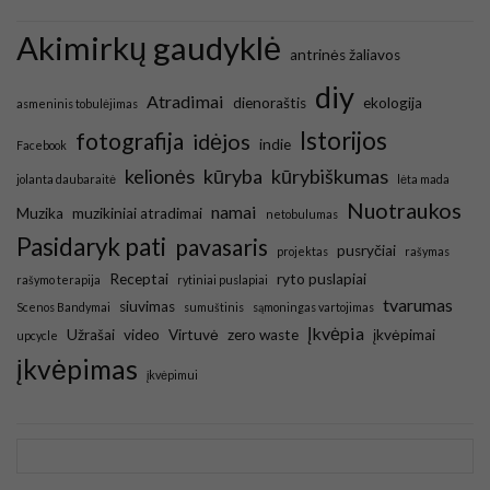
Akimirkų gaudyklė
antrinės žaliavos
diy
Atradimai
dienoraštis
ekologija
asmeninis tobulėjimas
Istorijos
fotografija
idėjos
indie
Facebook
kelionės
kūryba
kūrybiškumas
jolanta daubaraitė
lėta mada
Nuotraukos
namai
Muzika
muzikiniai atradimai
netobulumas
Pasidaryk pati
pavasaris
pusryčiai
projektas
rašymas
Receptai
ryto puslapiai
rašymo terapija
rytiniai puslapiai
tvarumas
siuvimas
Scenos Bandymai
sumuštinis
sąmoningas vartojimas
Įkvėpia
Užrašai
video
Virtuvė
zero waste
įkvėpimai
upcycle
įkvėpimas
įkvėpimui