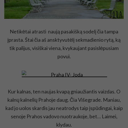
Netikėtai atrasti naują pasakišką sodelį čia tampa
įprasta. Štai čia aš ansktyvutėlį sekmadienio rytą, ką
tik palijus, visiškai viena, kvykaujant pasislėpusiam
povui.
Kur kalnas, ten naujas kvapą gniaužiantis vaizdas. O
kalnų kalnelių Prahoje daug. Čia Višegrade. Maniau,
kad jo uolos skardis jau neatrodys taip įspūdingai, kaip
senoje Prahos vadovo nuotraukoje, bet… Laimei,
klydau.