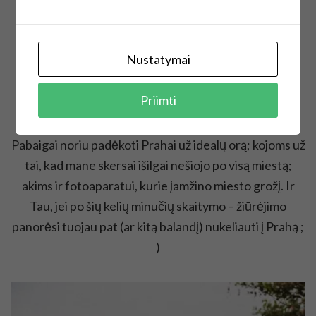
sugalvotas prisilietus prie Karolio tilto statulos, lieka
tik tavyje, tavo akių rainelių lobynuose, paslaptingai
atsirandančios šypsenos kampučiuose.
Nustatymai
Priimti
Pabaigai noriu padėkoti Prahai už idealų orą; kojoms už
tai, kad mane skersai išilgai nešiojo po visą miestą;
akims ir fotoaparatui, kurie įamžino miesto grožį. Ir
Tau, jei po šių kelių minučių skaitymo – žiūrėjimo
panorėsi tuojau pat (ar kitą balandį) nukeliauti į Prahą ;
)