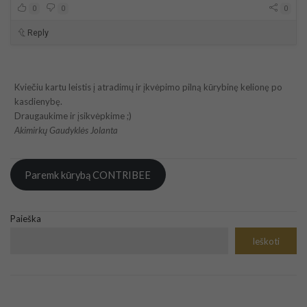
0
0
0
Reply
Kviečiu kartu leistis į atradimų ir įkvėpimo pilną kūrybinę kelionę po
kasdienybę.
Draugaukime ir įsikvėpkime ;)
Akimirkų Gaudyklės Jolanta
Paremk kūrybą CONTRIBEE
Paieška
Ieškoti