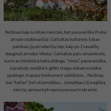
Nežinau kaip su kitais miestais, bet pavasariška Praha
atrodo stulbinančiai. Gal kaltas kultūrinis šokas:
patekau į ją atrodančią taip, kaip po 2 savaičių
daugmaž atrodys Vilnius. Gal kaltas pats senamiestis,
kurio architektūra tokia didinga, “rimta”, panoramiška,
o pražydę medžiai ir gėlės staiga viskam suteikia
ypatingo, trapaus švelnumo ir subtilumo… Nežinau,
kas “kaltas”, bet aš įsimylėjau… Įsimylėjau į šį magišką
miestą, apsiaustą kvapnia pavasario skraiste.