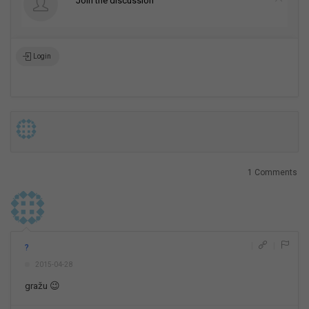
Join the discussion
Login
1 Comments
|
|
?
2015-04-28
gražu 😉