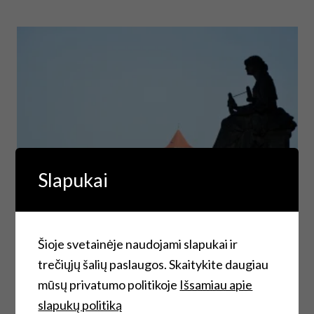
Slapukai
Šioje svetainėje naudojami slapukai ir
trečiųjų šalių paslaugos. Skaitykite daugiau
mūsų privatumo politikoje
Išsamiau apie
Bijau, kad žodžiais visko neapsakysi. Nuotraukomis
slapukų politiką
visko neparodysi. Daug kas, kaip ir slaptas noras