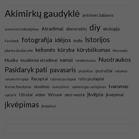
Akimirkų gaudyklė
antrinės žaliavos
diy
Atradimai
dienoraštis
ekologija
asmeninis tobulėjimas
Istorijos
fotografija
idėjos
indie
Facebook
kelionės
kūryba
kūrybiškumas
jolanta daubaraitė
lėta mada
Nuotraukos
namai
Muzika
muzikiniai atradimai
netobulumas
Pasidaryk pati
pavasaris
pusryčiai
projektas
rašymas
Receptai
ryto puslapiai
rašymo terapija
rytiniai puslapiai
tvarumas
siuvimas
Scenos Bandymai
sumuštinis
sąmoningas vartojimas
Įkvėpia
Užrašai
video
Virtuvė
zero waste
įkvėpimai
upcycle
įkvėpimas
įkvėpimui