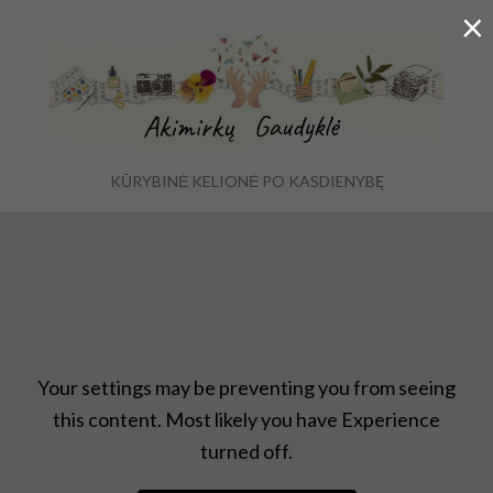
×
KŪRYBINĖ KELIONĖ PO KASDIENYBĘ
Ex
Menu
se
fo
Atradimai
,
Kelionės
,
Pavasaris
Your settings may be preventing you from seeing
this content. Most likely you have Experience
turned off.