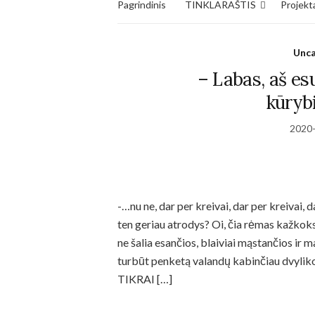
Pagrindinis
TINKLARAŠTIS
Projekta
Unca
– Labas, aš es
kūryb
2020
Necessary
-…nu ne, dar per kreivai, dar per kreivai, 
These
cookies
ten geriau atrodys? Oi, čia rėmas kažkok
are not
ne šalia esančios, blaiviai mąstančios ir 
optional.
They are
turbūt penketą valandų kabinčiau dvylik
needed for
TIKRAI […]
the
website to
function.