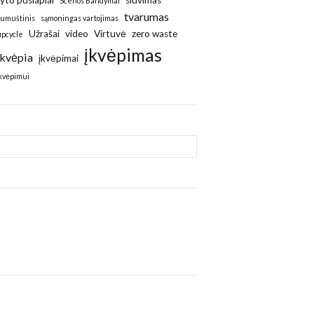
ryto puslapiai
siuvimas
Scenos Bandymai
tvarumas
sumuštinis
sąmoningas vartojimas
Užrašai
video
Virtuvė
zero waste
upcycle
įkvėpimas
Įkvėpia
įkvėpimai
įkvėpimui