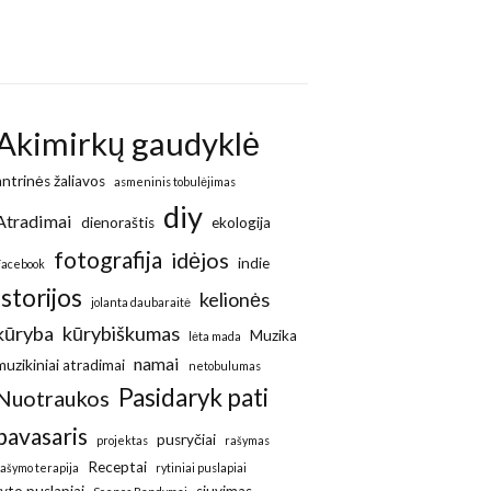
Akimirkų gaudyklė
antrinės žaliavos
asmeninis tobulėjimas
diy
Atradimai
dienoraštis
ekologija
fotografija
idėjos
indie
Facebook
Istorijos
kelionės
jolanta daubaraitė
kūryba
kūrybiškumas
Muzika
lėta mada
namai
muzikiniai atradimai
netobulumas
Pasidaryk pati
Nuotraukos
pavasaris
pusryčiai
projektas
rašymas
Receptai
rašymo terapija
rytiniai puslapiai