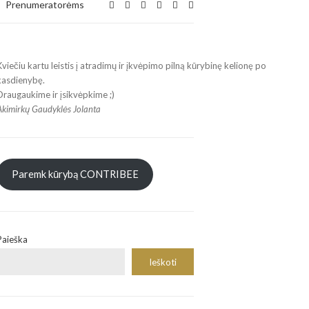
Expand
Prenumeratorėms
search
form
Kviečiu kartu leistis į atradimų ir įkvėpimo pilną kūrybinę kelionę po
kasdienybę.
Draugaukime ir įsikvėpkime ;)
Akimirkų Gaudyklės Jolanta
Paremk kūrybą CONTRIBEE
Paieška
Ieškoti