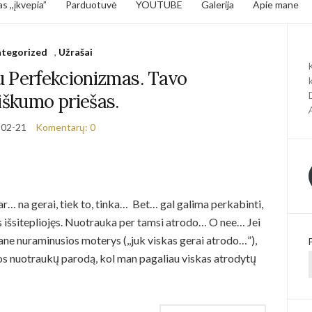
s ,,įkvepia”
Parduotuvė
YOUTUBE
Galerija
Apie mane
tegorized
,
Užrašai
u Perfekcionizmas. Tavo
iškumo priešas.
-02-21
Komentarų: 0
dar… na gerai, tiek to, tinka… Bet… gal galima perkabinti,
s išsitepliojęs. Nuotrauka per tamsi atrodo… O nee… Jei
mane nuraminusios moterys (,,juk viskas gerai atrodo…”),
os nuotraukų parodą, kol man pagaliau viskas atrodytų