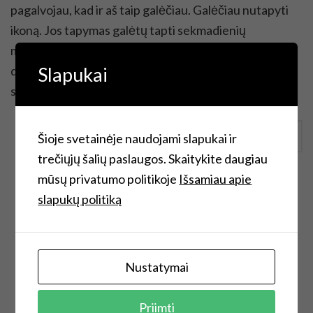
pagalvojau, kad ir aš taip galėčiau. Galėčiau nutapyti
ikoną. Jos tapymas galėtų tapti sekmadienių
meditacija, potėpis po potėpio, mintys apie gražius
Slapukai
dalykus ir štai, auksu padabinta ikona… Bet tada
supratau, kad […]
Continue Reading
Šioje svetainėje naudojami slapukai ir
trečiųjų šalių paslaugos. Skaitykite daugiau
mūsų privatumo politikoje
Išsamiau apie
slapukų politiką
Nustatymai
Priimti