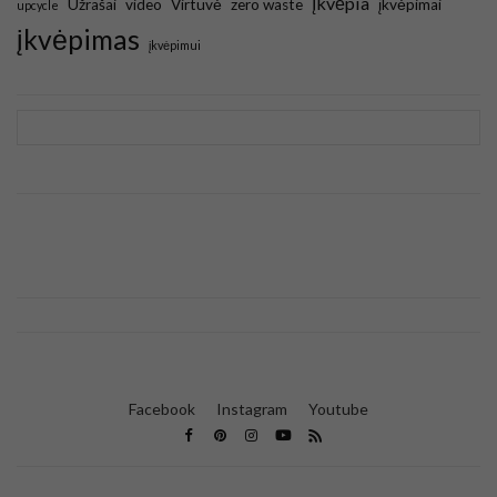
Įkvėpia
Užrašai
video
Virtuvė
zero waste
įkvėpimai
upcycle
įkvėpimas
įkvėpimui
Facebook
Instagram
Youtube