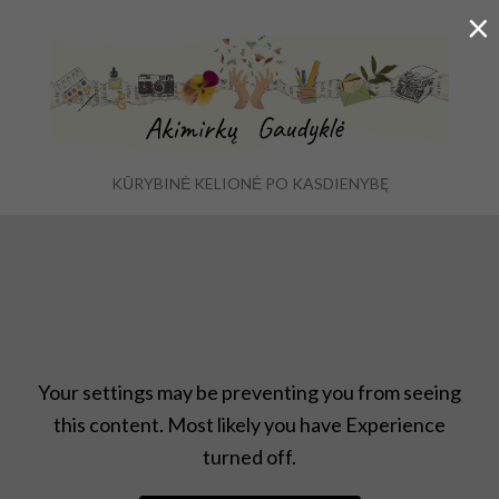
×
KŪRYBINĖ KELIONĖ PO KASDIENYBĘ
Ex
Menu
se
fo
Dienoraštis
,
rankdarbiai
,
Uncategorized
,
Užrašai
Your settings may be preventing you from seeing
this content. Most likely you have Experience
turned off.