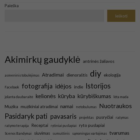
Paieška
Ieškoti
Akimirkų gaudyklė
antrinės žaliavos
diy
Atradimai
dienoraštis
ekologija
asmeninis tobulėjimas
Istorijos
fotografija
idėjos
indie
Facebook
kelionės
kūryba
kūrybiškumas
jolanta daubaraitė
lėta mada
Nuotraukos
namai
Muzika
muzikiniai atradimai
netobulumas
Pasidaryk pati
pavasaris
pusryčiai
projektas
rašymas
Receptai
ryto puslapiai
rašymo terapija
rytiniai puslapiai
tvarumas
siuvimas
Scenos Bandymai
sumuštinis
sąmoningas vartojimas