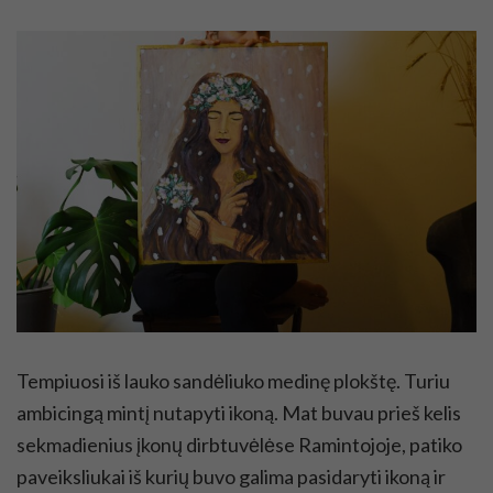
Tempiuosi iš lauko sandėliuko medinę plokštę. Turiu
ambicingą mintį nutapyti ikoną. Mat buvau prieš kelis
sekmadienius įkonų dirbtuvėlėse Ramintojoje, patiko
paveiksliukai iš kurių buvo galima pasidaryti ikoną ir