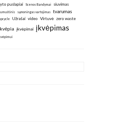
ryto puslapiai
siuvimas
Scenos Bandymai
tvarumas
sumuštinis
sąmoningas vartojimas
Užrašai
video
Virtuvė
zero waste
upcycle
įkvėpimas
Įkvėpia
įkvėpimai
įkvėpimui