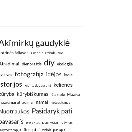
Akimirkų gaudyklė
antrinės žaliavos
asmeninis tobulėjimas
diy
Atradimai
dienoraštis
ekologija
fotografija
idėjos
indie
Facebook
Istorijos
kelionės
jolanta daubaraitė
kūryba
kūrybiškumas
Muzika
lėta mada
namai
muzikiniai atradimai
netobulumas
Pasidaryk pati
Nuotraukos
pavasaris
pusryčiai
projektas
rašymas
Receptai
rašymo terapija
rytiniai puslapiai