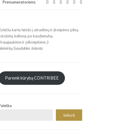
Expand
Prenumeratorėms
search
form
Kviečiu kartu leistis į atradimų ir įkvėpimo pilną
kūrybinę kelionę po kasdienybę.
Draugaukime ir įsikvėpkime ;)
Akimirkų Gaudyklės Jolanta
Paremk kūrybą CONTRIBEE
Paieška
Ieškoti