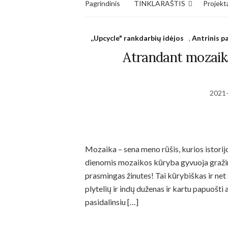
Pagrindinis
TINKLARAŠTIS
Projekta
,,Upcycle" rankdarbių idėjos
,
Antrinis 
Atrandant mozaik
2021
Necessary
Mozaika – sena meno rūšis, kurios istorijos 
These
cookies
dienomis mozaikos kūryba gyvuoja graži
are not
prasmingas žinutes! Tai kūrybiškas ir net 
optional.
They are
plytelių ir indų duženas ir kartu papuošti 
needed for
pasidalinsiu […]
the
website to
function.