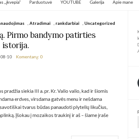
s ,,įkvepia”
Parduotuvė
YOUTUBE
Galerija
Apie mane
panaudojimas
,
Atradimai
,
rankdarbiai
,
Uncategorized
ą. Pirmo bandymo patirties
istorija.
-08-10
Komentarų: 0
pradžia siekia III a. pr. Kr. Valio valio, kad ir šiomis
ndama erdves, virsdama gatvės menu ir nešdama
savotiškai tvarus būdas panaudoti plytelių likučius,
aplinką. Įšokau į mozaikos traukinį ir aš – šiame įraše