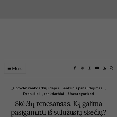
Ex
Menu
se
fo
,,Upcycle" rankdarbių idėjos
,
Antrinis panaudojimas
,
Drabužiai
,
rankdarbiai
,
Uncategorized
Skėčių renesansas. Ką galima
pasigaminti iš sulūžusių skėčių?