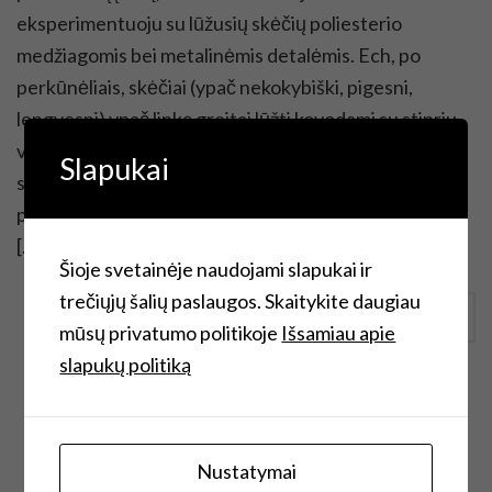
eksperimentuoju su lūžusių skėčių poliesterio
medžiagomis bei metalinėmis detalėmis. Ech, po
perkūnėliais, skėčiai (ypač nekokybiški, pigesni,
lengvesni) ypač linkę greitai lūžti kovodami su stipriu
vėju. Jei yra beviltiškai nepataisomi, kur keliauja tavo
Slapukai
skėčiai? Tiesiai šiukšliadėžėn? Tikiuosi, šis įrašas
padės ir Jums tinkamai bei kūrybiškai atsisveikinti su
[…]
Šioje svetainėje naudojami slapukai ir
trečiųjų šalių paslaugos. Skaitykite daugiau
Continue Reading
mūsų privatumo politikoje
Išsamiau apie
slapukų politiką
Nustatymai