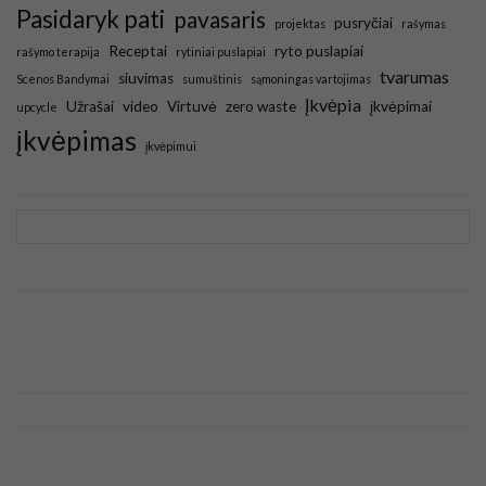
Pasidaryk pati
pavasaris
pusryčiai
projektas
rašymas
Receptai
ryto puslapiai
rašymo terapija
rytiniai puslapiai
tvarumas
siuvimas
Scenos Bandymai
sumuštinis
sąmoningas vartojimas
Įkvėpia
Užrašai
video
Virtuvė
zero waste
įkvėpimai
upcycle
įkvėpimas
įkvėpimui