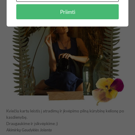
Priimti
Kviečiu kartu leistis į atradimų ir įkvėpimo pilną kūrybinę kelionę po
kasdienybę.
Draugaukime ir įsikvėpkime ;)
Akimirkų Gaudyklės Jolanta