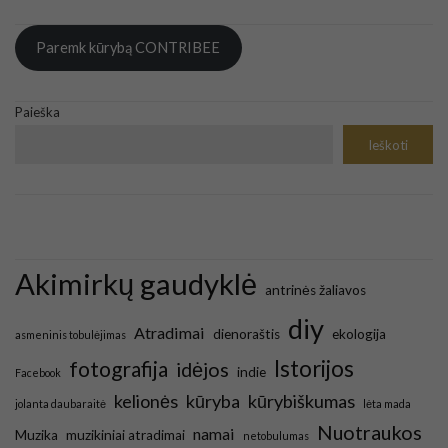
Paremk kūrybą CONTRIBEE
Paieška
Ieškoti
Akimirkų gaudyklė
antrinės žaliavos
diy
Atradimai
dienoraštis
ekologija
asmeninis tobulėjimas
Istorijos
fotografija
idėjos
indie
Facebook
kelionės
kūryba
kūrybiškumas
jolanta daubaraitė
lėta mada
Nuotraukos
namai
Muzika
muzikiniai atradimai
netobulumas