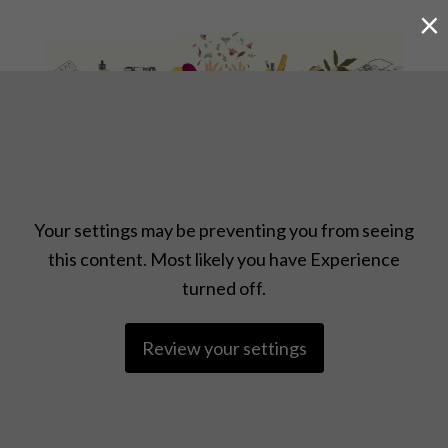
×
KŪRYBINĖ KELIONĖ PO KASDIENYBĘ
Your settings may be preventing you from seeing
this content. Most likely you have Experience
turned off.
Review your settings