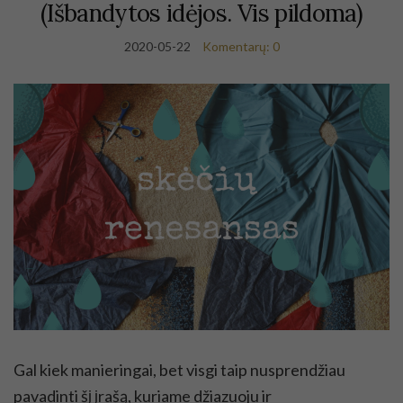
(Išbandytos idėjos. Vis pildoma)
2020-05-22
Komentarų: 0
Gal kiek manieringai, bet visgi taip nusprendžiau
pavadinti šį įrašą, kuriame džiazuoju ir