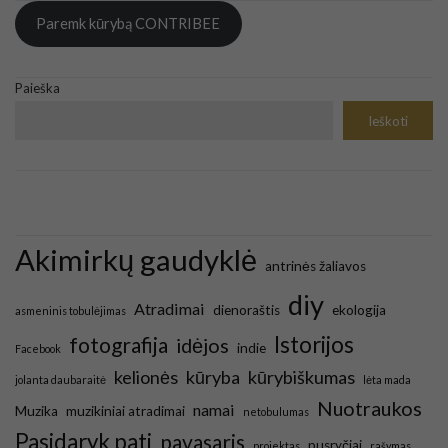
Paremk kūrybą CONTRIBEE
Paieška
Ieškoti
Akimirkų gaudyklė
antrinės žaliavos
diy
Atradimai
dienoraštis
ekologija
asmeninis tobulėjimas
Istorijos
fotografija
idėjos
indie
Facebook
kelionės
kūryba
kūrybiškumas
jolanta daubaraitė
lėta mada
Nuotraukos
namai
Muzika
muzikiniai atradimai
netobulumas
Pasidaryk pati
pavasaris
pusryčiai
projektas
rašymas