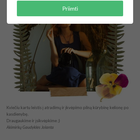
Priimti
Kviečiu kartu leistis į atradimų ir įkvėpimo pilną kūrybinę kelionę po
kasdienybę.
Draugaukime ir įsikvėpkime ;)
Akimirkų Gaudyklės Jolanta