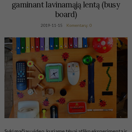
gaminant lavinamąją lentą (busy
board)
2019-11-15
Komentarų: 0
Sykį mačiau video, kuriame tėvai atliko eksperimentą ir