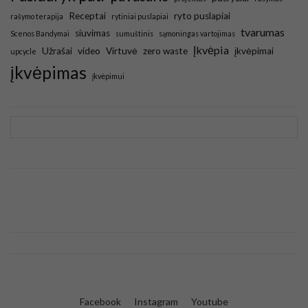
Receptai
ryto puslapiai
rašymo terapija
rytiniai puslapiai
tvarumas
siuvimas
Scenos Bandymai
sumuštinis
sąmoningas vartojimas
Įkvėpia
Užrašai
video
Virtuvė
zero waste
įkvėpimai
upcycle
įkvėpimas
įkvėpimui
Facebook
Instagram
Youtube