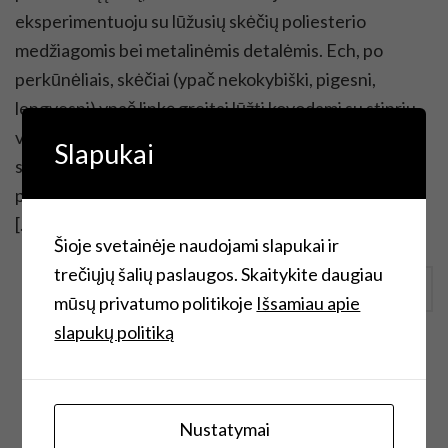
eksperimentuoju su lūžusių skėčių poliesterio
medžiagomis bei metalinėmis detalėmis. Ech, po
perkūnėliais, skėčiai (ypač nekokybiški, pigesni,
lengvesni) ypač linkę greitai lūžti kovodami su stipriu
vėju. Jei yra beviltiškai nepataisomi, kur keliauja tavo
Slapukai
skėčiai? Tiesiai šiukšliadėžėn? Tikiuosi, šis įrašas
padės ir Jums tinkamai bei kūrybiškai atsisveikinti su
[…]
Šioje svetainėje naudojami slapukai ir
trečiųjų šalių paslaugos. Skaitykite daugiau
Continue Reading
mūsų privatumo politikoje
Išsamiau apie
slapukų politiką
Nustatymai