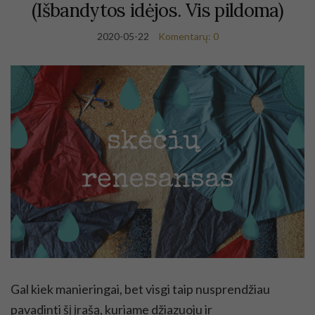
(Išbandytos idėjos. Vis pildoma)
2020-05-22
Komentarų: 0
Gal kiek manieringai, bet visgi taip nusprendžiau
pavadinti šį įrašą, kuriame džiazuoju ir