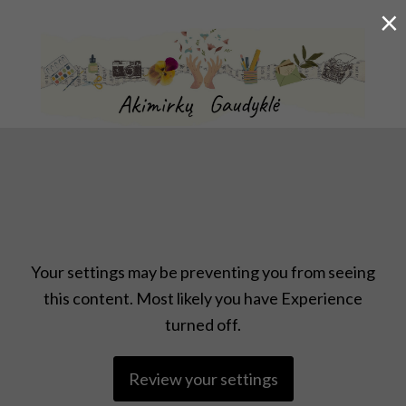
×
KŪRYBINĖ KELIONĖ PO KASDIENYBĘ
Ex
Menu
se
fo
Your settings may be preventing you from seeing
this content. Most likely you have Experience
turned off.
Review your settings