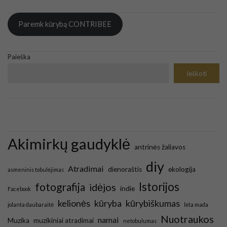
Paremk kūrybą CONTRIBEE
Paieška
Ieškoti
Akimirkų gaudyklė
antrinės žaliavos
diy
Atradimai
dienoraštis
ekologija
asmeninis tobulėjimas
Istorijos
fotografija
idėjos
indie
Facebook
kelionės
kūryba
kūrybiškumas
jolanta daubaraitė
lėta mada
Nuotraukos
namai
Muzika
muzikiniai atradimai
netobulumas