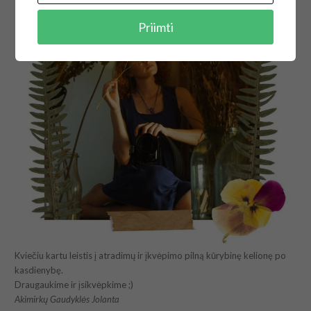
Priimti
Kviečiu kartu leistis į atradimų ir įkvėpimo pilną kūrybinę kelionę po
kasdienybę.
Draugaukime ir įsikvėpkime ;)
Akimirkų Gaudyklės Jolanta