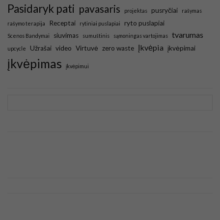
Pasidaryk pati
pavasaris
pusryčiai
projektas
rašymas
Receptai
ryto puslapiai
rašymo terapija
rytiniai puslapiai
tvarumas
siuvimas
Scenos Bandymai
sumuštinis
sąmoningas vartojimas
Įkvėpia
Užrašai
video
Virtuvė
zero waste
įkvėpimai
upcycle
įkvėpimas
įkvėpimui