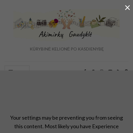
×
KŪRYBINĖ KELIONĖ PO KASDIENYBĘ
Ex
Menu
se
fo
,,Upcycle" rankdarbių idėjos
,
Antrinis panaudojimas
,
Atradimai
,
Projektas ,,įkvepia"
,
rankdarbiai
,
Uncategorized
Your settings may be preventing you from seeing
this content. Most likely you have Experience