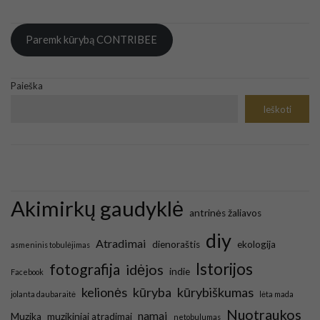
Paremk kūrybą CONTRIBEE
Paieška
Ieškoti
Akimirkų gaudyklė
antrinės žaliavos
diy
Atradimai
dienoraštis
ekologija
asmeninis tobulėjimas
Istorijos
fotografija
idėjos
indie
Facebook
kelionės
kūryba
kūrybiškumas
jolanta daubaraitė
lėta mada
Nuotraukos
namai
Muzika
muzikiniai atradimai
netobulumas