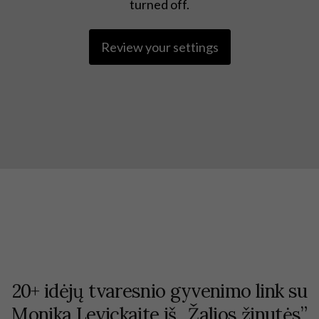
turned off.
Review your settings
20+ idėjų tvaresnio gyvenimo link su
Monika Levickaite iš ,,Žalios žinutės”