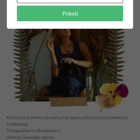
Priimti
Kviečiu kartu leistis į atradimų ir įkvėpimo pilną kūrybinę kelionę po
kasdienybę.
Draugaukime ir įsikvėpkime ;)
Akimirkų Gaudyklės Jolanta