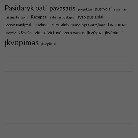
Pasidaryk pati
pavasaris
pusryčiai
projektas
rašymas
Receptai
ryto puslapiai
rašymo terapija
rytiniai puslapiai
tvarumas
siuvimas
Scenos Bandymai
sumuštinis
sąmoningas vartojimas
Įkvėpia
Užrašai
video
Virtuvė
zero waste
įkvėpimai
upcycle
įkvėpimas
įkvėpimui