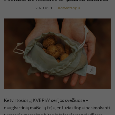
2020-01-15
Komentarų: 0
Ketvirtosios ,,ĮKVEPIA” serijos svečiuose –
daugkartinių maišelių fėja, entuziastingai besimokanti
tvaresnio gyvenimo būdo ir žalesniems pokyčiams