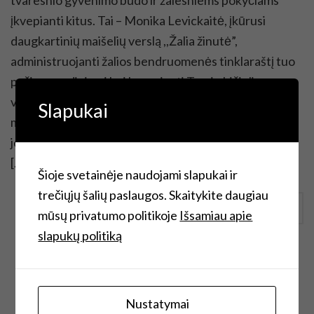
įkvepianti kitus. Tai – Monika Levickaitė, įkūrusi
daugkartinių maišelių verslą ,,Žalia žinutė”,
administruojanti žalios bendruomenės tinklaraštį tuo
pačiu pavadinimui bei kuruojanti Tvarių bičiulių
virtualią biblioteką. Mudvi susipažinome prieš dvejus
Slapukai
metus prekiaudamos kalėdinėje mugėje – Monikai ir
jos iš antrinių medžiagų siūtiems maišeliams ši mugė
[…]
Šioje svetainėje naudojami slapukai ir
trečiųjų šalių paslaugos. Skaitykite daugiau
Continue Reading
mūsų privatumo politikoje
Išsamiau apie
slapukų politiką
Nustatymai