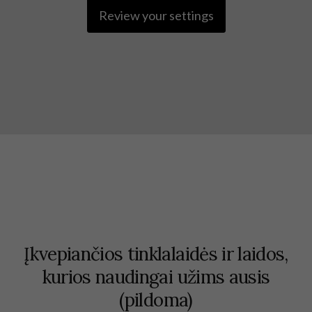
Review your settings
Įkvepiančios tinklalaidės ir laidos,
kurios naudingai užims ausis
(pildoma)