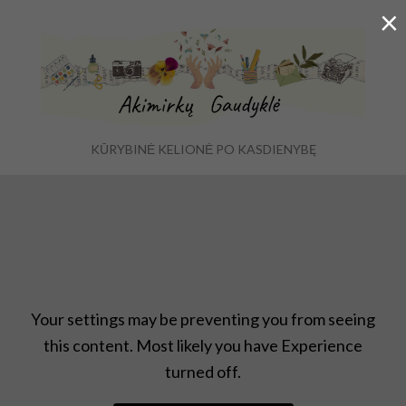
×
KŪRYBINĖ KELIONĖ PO KASDIENYBĘ
Ex
Menu
se
fo
Atradimai
,
Uncategorized
Your settings may be preventing you from seeing
this content. Most likely you have Experience
turned off.