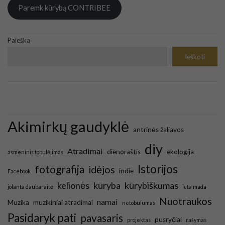
Paremk kūrybą CONTRIBEE
Paieška
Ieškoti
Akimirkų gaudyklė
antrinės žaliavos
diy
Atradimai
dienoraštis
ekologija
asmeninis tobulėjimas
Istorijos
fotografija
idėjos
indie
Facebook
kelionės
kūryba
kūrybiškumas
jolanta daubaraitė
lėta mada
Nuotraukos
namai
Muzika
muzikiniai atradimai
netobulumas
Pasidaryk pati
pavasaris
pusryčiai
projektas
rašymas