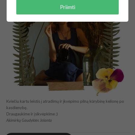
Priimti
Kviečiu kartu leistis į atradimų ir įkvėpimo pilną kūrybinę kelionę po
kasdienybę.
Draugaukime ir įsikvėpkime ;)
Akimirkų Gaudyklės Jolanta