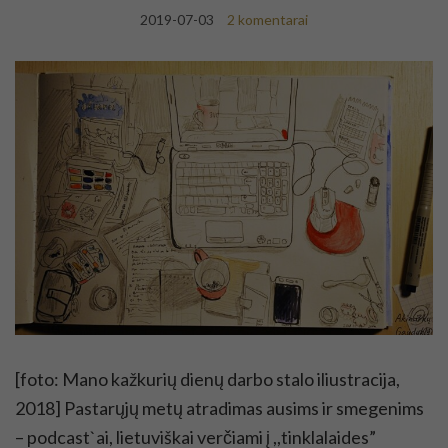
2019-07-03
2 komentarai
[foto: Mano kažkurių dienų darbo stalo iliustracija,
2018] Pastarųjų metų atradimas ausims ir smegenims
– podcast`ai, lietuviškai verčiami į ,,tinklalaides”