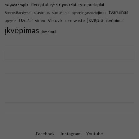
Receptai
ryto puslapiai
rašymo terapija
rytiniai puslapiai
tvarumas
siuvimas
Scenos Bandymai
sumuštinis
sąmoningas vartojimas
Įkvėpia
Užrašai
video
Virtuvė
zero waste
įkvėpimai
upcycle
įkvėpimas
įkvėpimui
Facebook
Instagram
Youtube