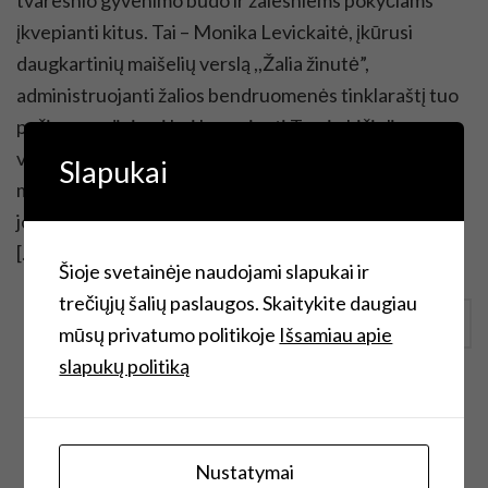
įkvepianti kitus. Tai – Monika Levickaitė, įkūrusi
daugkartinių maišelių verslą ,,Žalia žinutė”,
administruojanti žalios bendruomenės tinklaraštį tuo
pačiu pavadinimui bei kuruojanti Tvarių bičiulių
virtualią biblioteką. Mudvi susipažinome prieš dvejus
Slapukai
metus prekiaudamos kalėdinėje mugėje – Monikai ir
jos iš antrinių medžiagų siūtiems maišeliams ši mugė
[…]
Šioje svetainėje naudojami slapukai ir
trečiųjų šalių paslaugos. Skaitykite daugiau
Continue Reading
mūsų privatumo politikoje
Išsamiau apie
slapukų politiką
Nustatymai