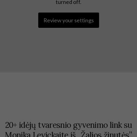
turned off.
Review your settings
20+ idėjų tvaresnio gyvenimo link su
Monika Levickaite iš ,,Žalios žinutės”