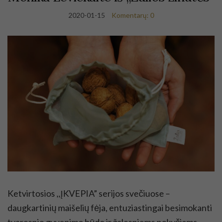
2020-01-15
Komentarų: 0
Ketvirtosios ,,ĮKVEPIA” serijos svečiuose –
daugkartinių maišelių fėja, entuziastingai besimokanti
tvaresnio gyvenimo būdo ir žalesniems pokyčiams