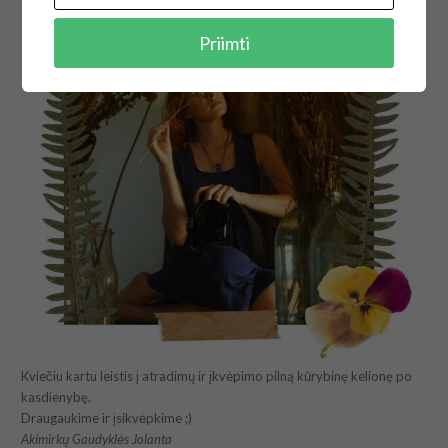
Priimti
Kviečiu kartu leistis į atradimų ir įkvėpimo pilną kūrybinę kelionę po
kasdienybę.
Draugaukime ir įsikvėpkime ;)
Akimirkų Gaudyklės Jolanta