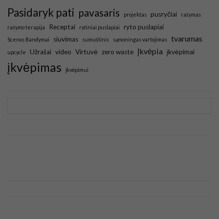
Pasidaryk pati
pavasaris
pusryčiai
projektas
rašymas
Receptai
ryto puslapiai
rašymo terapija
rytiniai puslapiai
tvarumas
siuvimas
Scenos Bandymai
sumuštinis
sąmoningas vartojimas
Įkvėpia
Užrašai
video
Virtuvė
zero waste
įkvėpimai
upcycle
įkvėpimas
įkvėpimui