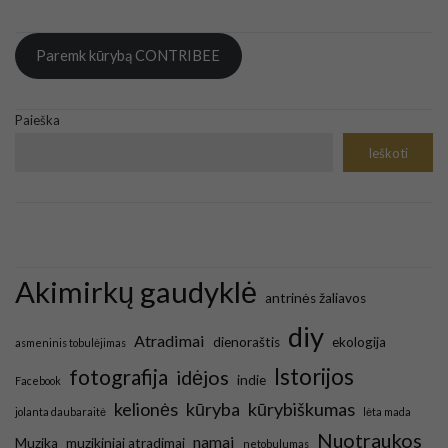
Paremk kūrybą CONTRIBEE
Paieška
Ieškoti
Akimirkų gaudyklė
antrinės žaliavos
diy
Atradimai
dienoraštis
ekologija
asmeninis tobulėjimas
Istorijos
fotografija
idėjos
indie
Facebook
kelionės
kūryba
kūrybiškumas
jolanta daubaraitė
lėta mada
Nuotraukos
namai
Muzika
muzikiniai atradimai
netobulumas