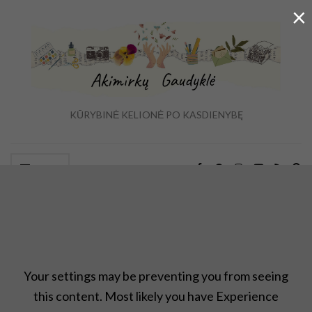
×
KŪRYBINĖ KELIONĖ PO KASDIENYBĘ
Ex
Menu
se
fo
,,Upcycle" rankdarbių idėjos
,
Antrinis panaudojimas
,
Atradimai
,
Projektas ,,įkvepia"
,
rankdarbiai
,
Uncategorized
Your settings may be preventing you from seeing
this content. Most likely you have Experience