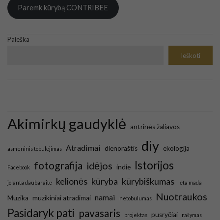
Paremk kūrybą CONTRIBEE
Paieška
Ieškoti
Akimirkų gaudyklė
antrinės žaliavos
diy
Atradimai
dienoraštis
ekologija
asmeninis tobulėjimas
Istorijos
fotografija
idėjos
indie
Facebook
kelionės
kūryba
kūrybiškumas
jolanta daubaraitė
lėta mada
Nuotraukos
namai
Muzika
muzikiniai atradimai
netobulumas
Pasidaryk pati
pavasaris
pusryčiai
projektas
rašymas