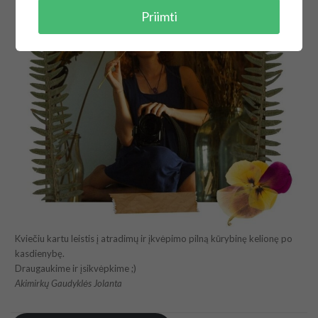
Priimti
Kviečiu kartu leistis į atradimų ir įkvėpimo pilną kūrybinę kelionę po
kasdienybę.
Draugaukime ir įsikvėpkime ;)
Akimirkų Gaudyklės Jolanta