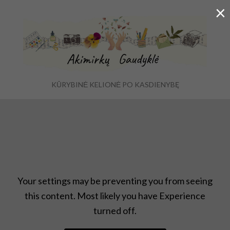
×
KŪRYBINĖ KELIONĖ PO KASDIENYBĘ
Ex
Menu
se
fo
Projektas ,,įkvepia"
,
Uncategorized
Your settings may be preventing you from seeing
this content. Most likely you have Experience
turned off.