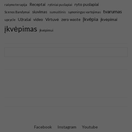
Receptai
ryto puslapiai
rašymo terapija
rytiniai puslapiai
tvarumas
siuvimas
Scenos Bandymai
sumuštinis
sąmoningas vartojimas
Įkvėpia
Užrašai
video
Virtuvė
zero waste
įkvėpimai
upcycle
įkvėpimas
įkvėpimui
Facebook
Instagram
Youtube