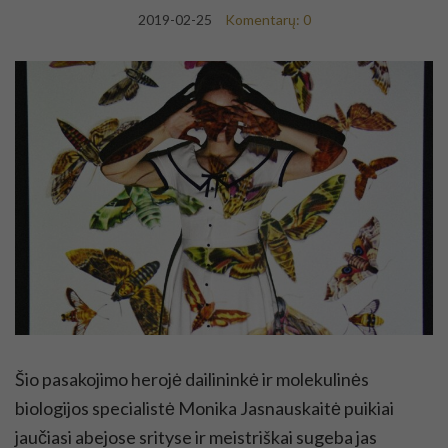
2019-02-25
Komentarų: 0
Šio pasakojimo herojė dailininkė ir molekulinės
biologijos specialistė Monika Jasnauskaitė puikiai
jaučiasi abejose srityse ir meistriškai sugeba jas