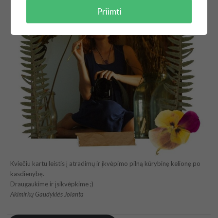
Priimti
Kviečiu kartu leistis į atradimų ir įkvėpimo pilną kūrybinę kelionę po
kasdienybę.
Draugaukime ir įsikvėpkime ;)
Akimirkų Gaudyklės Jolanta