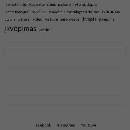
Receptai
ryto puslapiai
rašymo terapija
rytiniai puslapiai
tvarumas
siuvimas
Scenos Bandymai
sumuštinis
sąmoningas vartojimas
Įkvėpia
Užrašai
video
Virtuvė
zero waste
įkvėpimai
upcycle
įkvėpimas
įkvėpimui
Facebook
Instagram
Youtube