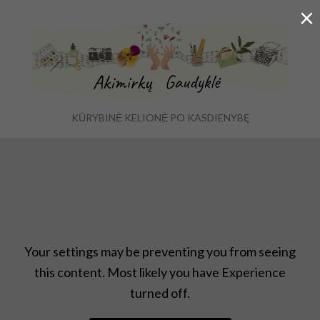
×
KŪRYBINĖ KELIONĖ PO KASDIENYBĘ
Ex
Menu
se
fo
Atradimai
,
Uncategorized
Your settings may be preventing you from seeing
this content. Most likely you have Experience
turned off.