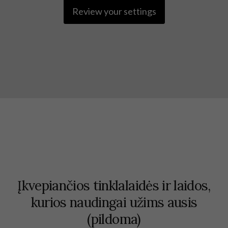
Review your settings
Įkvepiančios tinklalaidės ir laidos,
kurios naudingai užims ausis
(pildoma)