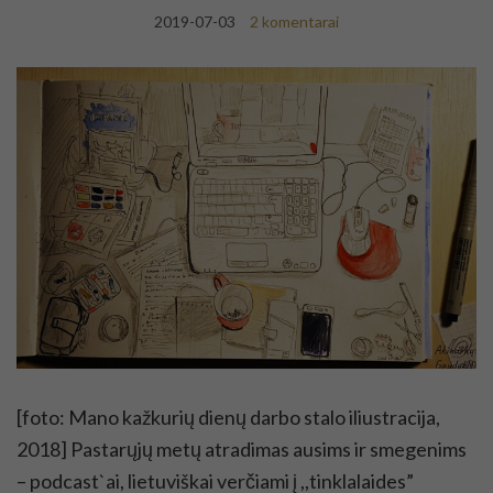
2019-07-03
2 komentarai
[foto: Mano kažkurių dienų darbo stalo iliustracija,
2018] Pastarųjų metų atradimas ausims ir smegenims
– podcast`ai, lietuviškai verčiami į ,,tinklalaides”