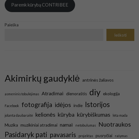
Paremk kūrybą CONTRIBEE
Paieška
Ieškoti
Akimirkų gaudyklė
antrinės žaliavos
diy
Atradimai
dienoraštis
ekologija
asmeninis tobulėjimas
Istorijos
fotografija
idėjos
indie
Facebook
kelionės
kūryba
kūrybiškumas
jolanta daubaraitė
lėta mada
Nuotraukos
namai
Muzika
muzikiniai atradimai
netobulumas
Pasidaryk pati
pavasaris
pusryčiai
projektas
rašymas