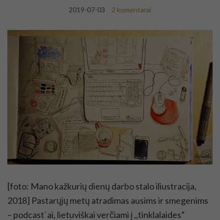
2019-07-03
2 komentarai
[foto: Mano kažkurių dienų darbo stalo iliustracija,
2018] Pastarųjų metų atradimas ausims ir smegenims
– podcast`ai, lietuviškai verčiami į ,,tinklalaides”