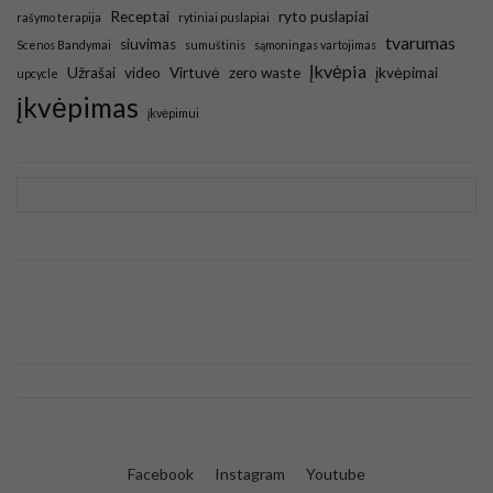
Receptai
ryto puslapiai
rašymo terapija
rytiniai puslapiai
tvarumas
siuvimas
Scenos Bandymai
sumuštinis
sąmoningas vartojimas
Įkvėpia
Užrašai
video
Virtuvė
zero waste
įkvėpimai
upcycle
įkvėpimas
įkvėpimui
Facebook
Instagram
Youtube