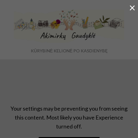
×
KŪRYBINĖ KELIONĖ PO KASDIENYBĘ
Ex
Menu
se
fo
Atradimai
,
Uncategorized
Your settings may be preventing you from seeing
this content. Most likely you have Experience
turned off.