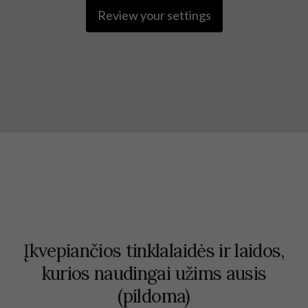
Review your settings
Įkvepiančios tinklalaidės ir laidos,
kurios naudingai užims ausis
(pildoma)