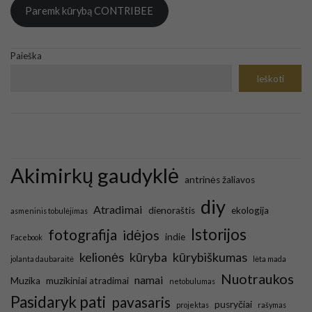
Paremk kūrybą CONTRIBEE
Paieška
Ieškoti
Akimirkų gaudyklė
antrinės žaliavos
diy
Atradimai
dienoraštis
ekologija
asmeninis tobulėjimas
Istorijos
fotografija
idėjos
indie
Facebook
kelionės
kūryba
kūrybiškumas
jolanta daubaraitė
lėta mada
Nuotraukos
namai
Muzika
muzikiniai atradimai
netobulumas
Pasidaryk pati
pavasaris
pusryčiai
projektas
rašymas