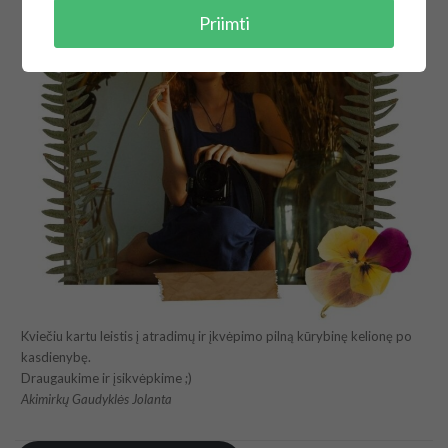
Priimti
Kviečiu kartu leistis į atradimų ir įkvėpimo pilną kūrybinę kelionę po
kasdienybę.
Draugaukime ir įsikvėpkime ;)
Akimirkų Gaudyklės Jolanta