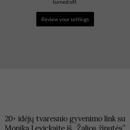
turned off.
Review your settings
20+ idėjų tvaresnio gyvenimo link su
Monika Levickaite iš ,,Žalios žinutės”