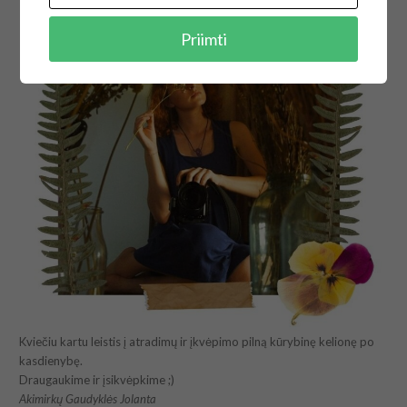
Priimti
Kviečiu kartu leistis į atradimų ir įkvėpimo pilną kūrybinę kelionę po
kasdienybę.
Draugaukime ir įsikvėpkime ;)
Akimirkų Gaudyklės Jolanta