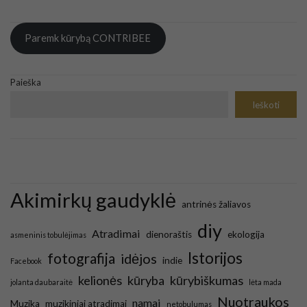
Paremk kūrybą CONTRIBEE
Paieška
Ieškoti
Akimirkų gaudyklė
antrinės žaliavos
diy
Atradimai
dienoraštis
ekologija
asmeninis tobulėjimas
Istorijos
fotografija
idėjos
indie
Facebook
kelionės
kūryba
kūrybiškumas
jolanta daubaraitė
lėta mada
Nuotraukos
namai
Muzika
muzikiniai atradimai
netobulumas