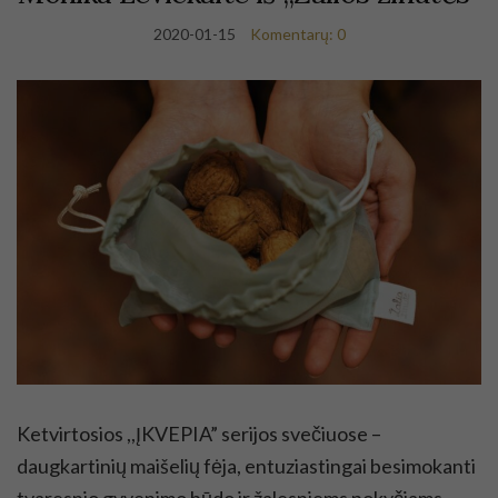
2020-01-15
Komentarų: 0
Ketvirtosios ,,ĮKVEPIA” serijos svečiuose –
daugkartinių maišelių fėja, entuziastingai besimokanti
tvaresnio gyvenimo būdo ir žalesniems pokyčiams