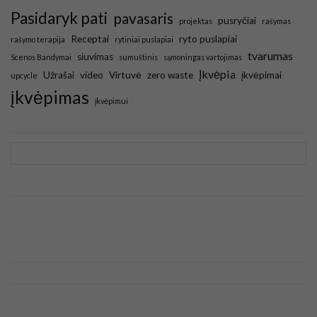
Pasidaryk pati
pavasaris
pusryčiai
projektas
rašymas
Receptai
ryto puslapiai
rašymo terapija
rytiniai puslapiai
tvarumas
siuvimas
Scenos Bandymai
sumuštinis
sąmoningas vartojimas
Įkvėpia
Užrašai
video
Virtuvė
zero waste
įkvėpimai
upcycle
įkvėpimas
įkvėpimui