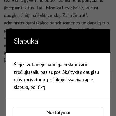
įkvepianti kitus. Tai – Monika Levickaitė, įkūrusi
daugkartinių maišelių verslą ,,Žalia žinutė”,
administruojanti žalios bendruomenės tinklaraštį tuo
pačiu pavadinimui bei kuruojanti Tvarių bičiulių
virtualią biblioteką. Mudvi susipažinome prieš dvejus
Slapukai
metus prekiaudamos kalėdinėje mugėje – Monikai ir
jos iš antrinių medžiagų siūtiems maišeliams ši mugė
[…]
Šioje svetainėje naudojami slapukai ir
trečiųjų šalių paslaugos. Skaitykite daugiau
Continue Reading
mūsų privatumo politikoje
Išsamiau apie
slapukų politiką
Nustatymai