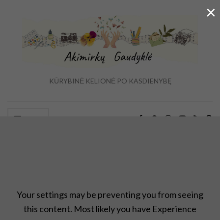
×
KŪRYBINĖ KELIONĖ PO KASDIENYBĘ
Ex
Menu
se
fo
,,Upcycle" rankdarbių idėjos
,
Antrinis panaudojimas
,
Atradimai
,
Projektas ,,įkvepia"
,
rankdarbiai
,
Uncategorized
Your settings may be preventing you from seeing
this content. Most likely you have Experience