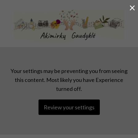
×
KŪRYBINĖ KELIONĖ PO KASDIENYBĘ
Your settings may be preventing you from seeing
this content. Most likely you have Experience
turned off.
Review your settings