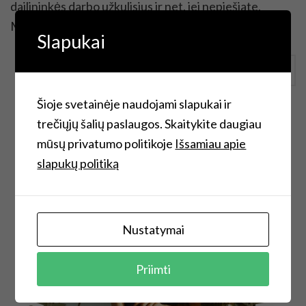
dailininkės darbo užkulisius ir net, jei nepiešiate,
Monikos istorija gali tapti jūsų […]
Slapukai
Continue Reading
Šioje svetainėje naudojami slapukai ir
trečiųjų šalių paslaugos. Skaitykite daugiau
mūsų privatumo politikoje
Išsamiau apie
slapukų politiką
Nustatymai
Priimti