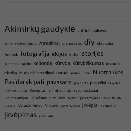
Akimirkų gaudyklė
antrinės žaliavos
diy
Atradimai
dienoraštis
ekologija
asmeninis tobulėjimas
Istorijos
fotografija
idėjos
indie
Facebook
kelionės
kūryba
kūrybiškumas
jolanta daubaraitė
lėta mada
Nuotraukos
namai
Muzika
muzikiniai atradimai
netobulumas
Pasidaryk pati
pavasaris
pusryčiai
projektas
rašymas
Receptai
ryto puslapiai
rašymo terapija
rytiniai puslapiai
tvarumas
siuvimas
Scenos Bandymai
sumuštinis
sąmoningas vartojimas
Įkvėpia
Užrašai
video
Virtuvė
zero waste
įkvėpimai
upcycle
įkvėpimas
įkvėpimui