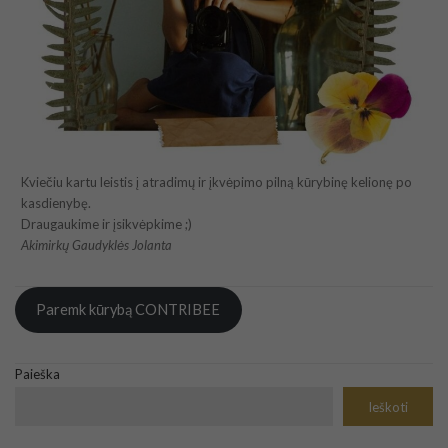
Kviečiu kartu leistis į atradimų ir įkvėpimo pilną kūrybinę kelionę po
kasdienybę.
Draugaukime ir įsikvėpkime ;)
Akimirkų Gaudyklės Jolanta
Paremk kūrybą CONTRIBEE
Paieška
Ieškoti