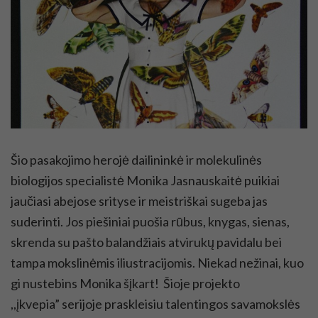
Šio pasakojimo herojė dailininkė ir molekulinės
biologijos specialistė Monika Jasnauskaitė puikiai
jaučiasi abejose srityse ir meistriškai sugeba jas
suderinti. Jos piešiniai puošia rūbus, knygas, sienas,
skrenda su pašto balandžiais atvirukų pavidalu bei
tampa mokslinėmis iliustracijomis. Niekad nežinai, kuo
gi nustebins Monika šįkart! Šioje projekto
,,įkvepia” serijoje praskleisiu talentingos savamokslės