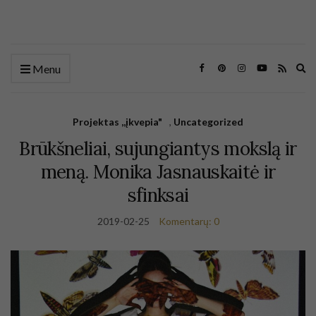
Ex
Menu
se
fo
Projektas ,,įkvepia"
,
Uncategorized
Brūkšneliai, sujungiantys mokslą ir
meną. Monika Jasnauskaitė ir
sfinksai
2019-02-25
Komentarų: 0