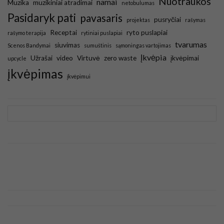
Nuotraukos
namai
Muzika
muzikiniai atradimai
netobulumas
Pasidaryk pati
pavasaris
pusryčiai
projektas
rašymas
Receptai
ryto puslapiai
rašymo terapija
rytiniai puslapiai
tvarumas
siuvimas
Scenos Bandymai
sumuštinis
sąmoningas vartojimas
Įkvėpia
Užrašai
video
Virtuvė
zero waste
įkvėpimai
upcycle
įkvėpimas
įkvėpimui