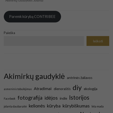
Akimirkų Gaudyklės Jolanta
Paremk kūrybą CONTRIBEE
Paieška
Ieškoti
Akimirkų gaudyklė
antrinės žaliavos
diy
Atradimai
dienoraštis
ekologija
asmeninis tobulėjimas
Istorijos
fotografija
idėjos
indie
Facebook
kelionės
kūryba
kūrybiškumas
jolanta daubaraitė
lėta mada