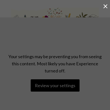
×
KŪRYBINĖ KELIONĖ PO KASDIENYBĘ
Your settings may be preventing you from seeing
this content. Most likely you have Experience
turned off.
Review your settings