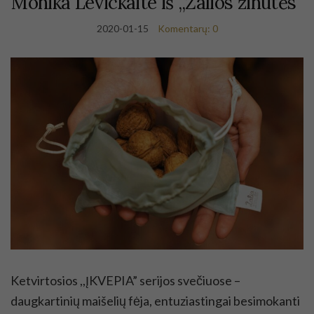
Monika Levickaite iš ,,Žalios žinutės”
2020-01-15
Komentarų: 0
Ketvirtosios ,,ĮKVEPIA” serijos svečiuose –
daugkartinių maišelių fėja, entuziastingai besimokanti