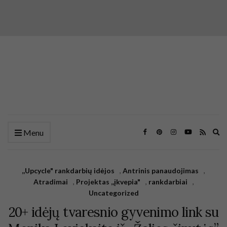
Ex
Menu
se
fo
,,Upcycle" rankdarbių idėjos
,
Antrinis panaudojimas
,
Atradimai
,
Projektas ,,įkvepia"
,
rankdarbiai
,
Uncategorized
20+ idėjų tvaresnio gyvenimo link su