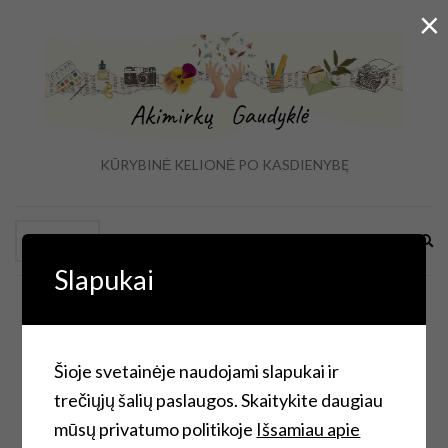
×
KŪRYBINĖ KELIONĖ PO KASDIENYBĘ
Ex
Menu
se
Slapukai
fo
Šioje svetainėje naudojami slapukai ir
Great things are on the horizon
trečiųjų šalių paslaugos. Skaitykite daugiau
mūsų privatumo politikoje
Išsamiau apie