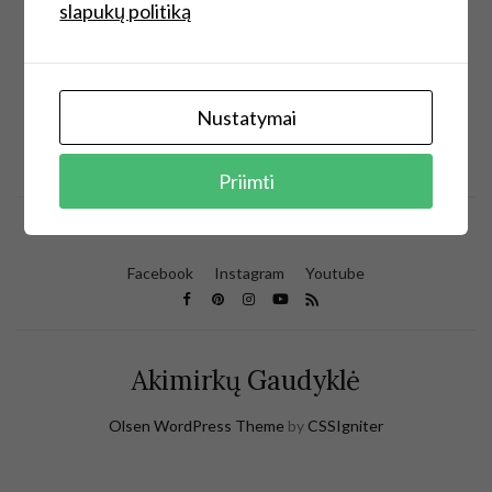
Something big is brewing! Our store is in the
slapukų politiką
works and will be launching soon!
Nustatymai
Priimti
Facebook
Instagram
Youtube
Akimirkų Gaudyklė
Olsen WordPress Theme
by
CSSIgniter